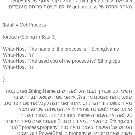
stuff את get-process בשביל שנוכל לקבל אוסף של אובייקטים,
מאחר והפלט של get-process יתן לנו רשימת פרוססים עובדים.
$stuff = Get-Process
foreach ($thing in $stuff){
Write-Host "The name of the process is :" $thing.Name
Write-Host "`n"
Write-Host "The used cpu of the process is:" $thing.cpu
Write-Host "`n"
}
תשימו לב שבתוך מבנה הלולאה רשום
thing.Name$ ואתם בטח
שואלים את עצמכם מה זה?, אז אני שמח ששאלתם, התשובה
מאוד פשוטה ודיי הגיונית, מאחר ואני רוצה לקבל את שם הפרוסס,
אז אני אומר למערכת שתציג לי את המשתנה שכרגע נמצא
בלולאה ואת העמודה name ואותו דבר גם בשורה השניה
thing.cpu$ וכך הלאה.. מאוד נוח נכון? והאמת שגם מאוד הגיוני כי
הפרוש של הפקודה בעצם נראה ככה "process.property " (אני
מקווה שאתם זוכרים ש property ב PowerShell הוא בעצם