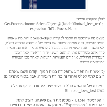
להלן הפקודה עצמה:
Get-Process chrome |Select-Object @{label='Shnitzel_levs_test' ;
expression='Id'}, ProcessName
בעצם מה שהוספנו זה הסבר לפקודה Select-object אודות מה שאנחנו
רוצים לעשות, זאת אומרת לשנות את השם של העמודה הרצויה בפלט,
ולא משנה האם השינוי מתבצע בעמודה הראשונה או האחרונה, ובאיזה
סדר אתם מסדרים את זה, האם השינוי יהיה הראשון ולאחר מכן
העמודות הרגילות, או קודם העמודות הרגילות ולאחר מכן העמודה
המותאמת אישית.
(לי אישית זה הפריע שהפקודה בנויה הפוך - קודם השם שאתם
רוצים לתת לפלט ואחרי זה בחירת העמודה, אבל בסוף מתרגלים)
במקרה של הדוגמא הנ"ל ביצעתי שינוי לעמודה Id וקראתי לה
בשם Shnitzel_levs_test
* הפרמטר "Label" - מסמן את השם שאנחנו רוצים לתת
* הפרמטר " Expression" - מסמן את העמודה שאנחנו רוצים