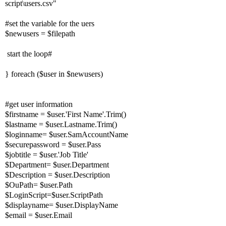
script\users.csv"
#set the variable for the uers
$newusers = $filepath
#start the loop
foreach ($user in $newusers) {
#get user information
$firstname = $user.'First Name'.Trim()
$lastname = $user.Lastname.Trim()
$loginname= $user.SamAccountName
$securepassword = $user.Pass
$jobtitle = $user.'Job Title'
$Department= $user.Department
$Description = $user.Description
$OuPath= $user.Path
$LoginScript=$user.ScriptPath
$displayname= $user.DisplayName
$email = $user.Email