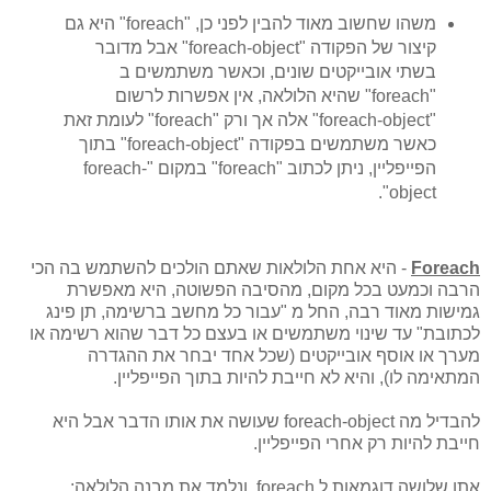
משהו שחשוב מאוד להבין לפני כן, "foreach" היא גם
קיצור של הפקודה "foreach-object" אבל מדובר
בשתי אובייקטים שונים, וכאשר משתמשים ב
"foreach" שהיא הלולאה, אין אפשרות לרשום
"foreach-object" אלה אך ורק "foreach" לעומת זאת
כאשר משתמשים בפקודה "foreach-object" בתוך
הפייפליין, ניתן לכתוב "foreach" במקום "foreach-
object".
Foreach
- היא אחת הלולאות שאתם הולכים להשתמש בה הכי
הרבה וכמעט בכל מקום, מהסיבה הפשוטה, היא מאפשרת
גמישות מאוד רבה, החל מ "עבור כל מחשב ברשימה, תן פינג
לכתובת" עד שינוי משתמשים או בעצם כל דבר שהוא רשימה או
מערך או אוסף אובייקטים (שכל אחד יבחר את ההגדרה
המתאימה לו), והיא לא חייבת להיות בתוך הפייפליין.
להבדיל מה foreach-object שעושה את אותו הדבר אבל היא
חייבת להיות רק אחרי הפייפליין.
אתן שלושה דוגמאות ל foreach ונלמד את מבנה הלולאה: