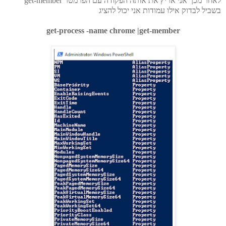
לאחר מכן אני אריץ את אותה הפקודה עם הפרמטר get-member
בשביל לבדוק אילו עמודות אני יכול להציג
get-process -name chrome |get-member