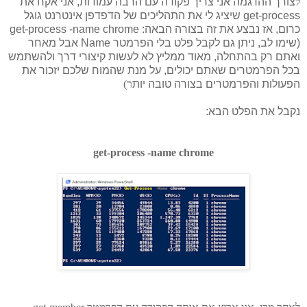
ל
צורך ההדגמה אני צריך פקודה עם הרבה עמודות, אני אקח את
get-process שיציג לי את התהליכים של הדפדפן אינטרנט גוגל
כרום, אז נבצע את זה בצורה הבאה: get-process -name chrome
(שימו לב, ניתן גם לקבל פלט בלי הפרמטר Name אבל מאחר
ואתם רק בהתחלה, מאוד ממליץ לא לעשות קיצורי דרך ולהשתמש
בכל הפרמטרים שאתם יכולים, על מנת שהמוח שלכם יזכור את
הפעולות והפרמטרים בצורה טובה יות
ר)
נקבל את הפלט הבא:
get-process -name chrome