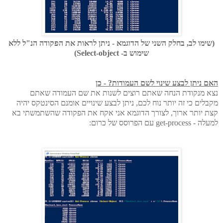
(שימו לב, בחלק השני של הדוגמא - ניתן לראות את הפקודה הנ"ל ללא
שימוש ב- Select-object)
האם ניתן לבצע שינוי לשם העמודות? - כן
נצא מנקודת הנחה שאתם רוצים לשנות את שם העמודה שאתם
מקבלים כי זה יותר נוח לכם, ניתן לבצע שינויים אומנם הסינטקס יהיה
קצת יותר ארוך, לצורך הדוגמא אני אקח את הפקודה שהשתמשתי בא
למעלה - get-process עם הפרוסס של כרום: