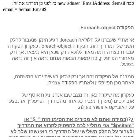
ככה new-aduser -
$email כי לפני כן הגדרנו את זה:
EmailAddress
$email = $email.Email
הפקודה Foreach-object.
אז אחרי שעברנו על הלולאה foreach, הגיע הזמן שנעבור לחלק
השני של המדריך הזה, הפקודה foreach-object, כעקרון הפקודה
עובדת בצורה דומה מאוד ללולאה רק שכאן היא נמצאת אך ורק
מאחורי הפייפליין, בדוגמאות הבאות אנחנו נראה איך זה נראה
בפועל.
המבנה של הפקודה זהה אך ורק שכאן ראשית יבוא המשתנה,
לאחר מכן הפייפליין ולאחריו הפקודה עצמה.
כעקרון מה שיקרה כאן, זה מצב שבו אנחנו ניקח אוסף של
אובייקטים (מערך) ונעביר כל אחד מהם דרך הפייפליין ואז נבצע
על האובייקט איזושהי פעולה.
¿?
(במידה ואתם לא מכירים את הסימן הזה "_$" או
"psitem$" אני ממליץ לכם להפסיק לקרוא את המדריך
ולעבור על החלק השלישי של המדריך כי באיזשהו שלב לא