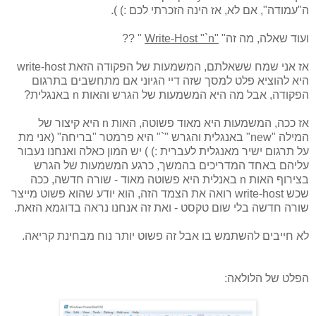
ה"עמודה", אם לא, אז הינה הזכרתי לכם :) ).
ועוד שאלה, מה זה"
"
Write-Host "`n
" ??
אז אני שמח ששאלתם, המשמעות של הפקודה הזאת write-host
היא להוציא פלט למסך שזה דיי הגיוני אם מתחשבים בתרגום
הפקודה, אבל מה היא המשמעות של הגרש והאות n באנגלית?
אז ככה, המשמעות היא מאוד פשוטה, האות n היא קיצור של
המילה "new" באנגלית והגרש "`" היא פרמטר "בריחה" (אני מת
על תרגום ישיר מאנגלית לעברית :) ) יש המון כאלה ואנחנו נעבור
עליהם באחד המדריכים בהמשך, כרגע המשמעות של הגרש
בצירוף האות n באנלית היא פשוטה מאוד - שורה חדשה, ככה
שכש write-host רואה את הצמד הזה, הוא יודע שהוא פשוט מייצר
שורה חדשה בלי שום טקסט - ואת זה אנחנו נראה בדוגמא הזאת.
לא חייבים להשתמש בו אבל זה פשוט יותר נוח מבחינת קריאה.
הפלט של הלולאה: