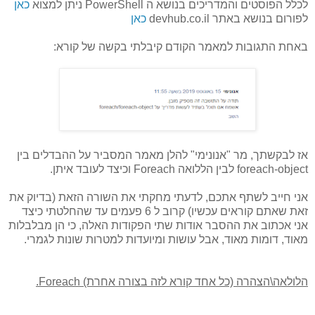
לכלל הפוסטים והמדריכים בנושא ה PowerShell ניתן למצוא
כאן
לפורום בנושא באתר devhub.co.il
כאן
באחת התגובות למאמר הקודם קיבלתי בקשה של קורא:
אז לבקשתך, מר "אנונימי" להלן מאמר המסביר על ההבדלים בין
foreach-object לבין הללואה Foreach וכיצד לעובד איתן.
אני חייב לשתף אתכם, לדעתי מחקתי את השורה הזאת (בדיוק את
זאת שאתם קוראים עכשיו) קרוב ל 6 פעמים עד שהחלטתי כיצד
אני אכתוב את ההסבר אודות שתי הפקודות האלה, כי הן מבלבלות
מאוד, דומות מאוד, אבל עושות ומיועדות למטרות שונות לגמרי.
הלולאה\הצהרה (כל אחד קורא לזה בצורה אחרת) Foreach.