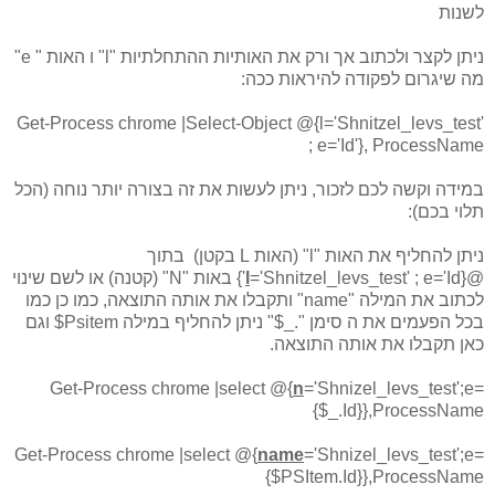
לשנות
ניתן לקצר ולכתוב אך ורק את האותיות ההתחלתיות "l" ו האות " e"
מה שיגרום לפקודה להיראות ככה:
Get-Process chrome |Select-Object @{l='Shnitzel_levs_test'
; e='Id'}, ProcessName
במידה וקשה לכם לזכור, ניתן לעשות את זה בצורה יותר נוחה (הכל
תלוי בכם):
ניתן להחליף את האות "l" (האות L בקטן) בתוך
@{
l
='Shnitzel_levs_test' ; e='Id'} באות "N" (קטנה) או לשם שינוי
לכתוב את המילה "name" ותקבלו את אותה התוצאה, כמו כן כמו
בכל הפעמים את ה סימן "._$" ניתן להחליף במילה Psitem$ וגם
כאן תקבלו את אותה התוצאה.
Get-Process chrome |select @{
n
='Shnizel_levs_test';e=
{$_.Id}},ProcessName
Get-Process chrome |select @{
name
='Shnizel_levs_test';e=
{$PSItem.Id}},ProcessName