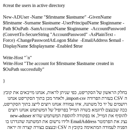
#creat the users in active directory
New-ADUser -Name "$firstname $lastname" -GivenName
$firstname -Surname $lastname -UserPrincipalName $loginname -
Path $OuPath -SamAccountName $loginname -AccountPassword
(ConvertTo-SecureString "AccountPassword" -AsPlainText -
Force) -ChangePasswordAtLogon $false -EmailAddress $email -
DisplayName $displayname -Enabled $true
Write-Host "`n"
Write-Host "The account for $firstname $lastname created in
$OuPath successfully"
}
בחלק הראשון של הסקריפט, כפי שניתן לראות, אנחנו מייבאים את קובץ
ה CSV בעזרת הפרודה import-csv, ולאחר מכן בתוך הסקריפט אנחנו
רושמים על יד כל משתנה, איזו עמודה אנחנו רוצים לייצג בתוך הסקריפט,
ככה שבעצם לדוגמא בשדה המייל בפרופיל של המשתמש אנחנו רוצים
להוסיף את המייל, אז בפקודה להוספת המשתמש שהיא new-aduser
נציג את הפרמטר
EmailAddress
ולידו נרשום את המשתנה שהגדרנו בו
הפניה לעמודה המתאימה בקובץ ה CSV ובעצם בצורה קצרה זה יראה