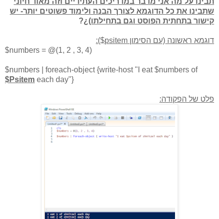
תבינו על מה אני מדבר במדריכים העתידיים וזה מאוד חיוני
שתבינו את כל הדוגמא לצורך הבנה ולימוד פשוטים יותר- יש
קישור בתחתית הפוסט וגם בתחילתו)
¿?
דוגמא ראשונה (עם הסימון psitem$):
$numbers = @(1, 2 , 3, 4)
$numbers | foreach-object {write-host "I eat $numbers of
$Psitem
each day"}
פלט של הפקודה: