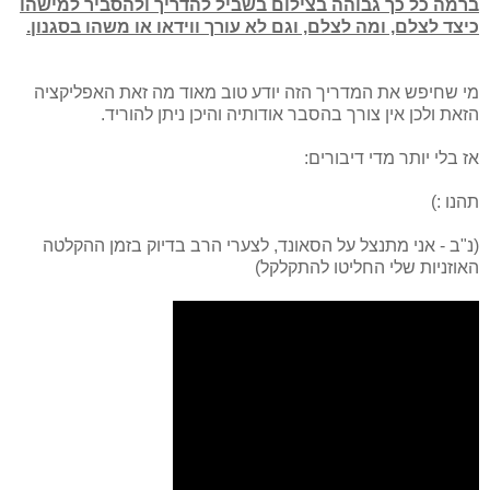
ברמה כל כך גבוהה בצילום בשביל להדריך ולהסביר למישהו
כיצד לצלם, ומה לצלם, וגם לא עורך ווידאו או משהו בסגנון.
מי שחיפש את המדריך הזה יודע טוב מאוד מה זאת האפליקציה
הזאת ולכן אין צורך בהסבר אודותיה והיכן ניתן להוריד.
אז בלי יותר מדי דיבורים:
תהנו :)
(נ"ב - אני מתנצל על הסאונד, לצערי הרב בדיוק בזמן ההקלטה
האוזניות שלי החליטו להתקלקל)