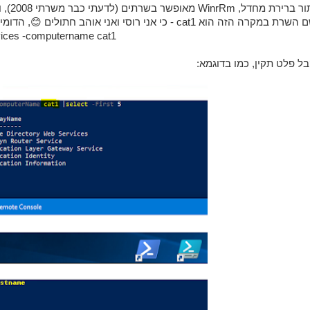
בתור 
במקרה הזה הוא cat1 - כי אני רוסי ואני אוהב חתולים 😊, הדומיין שלי במקרה זה הוא Lions.local סתם לידע כללי 😋):
get-services -computername cat1
בל פלט תקין, כמו בדוגמא: