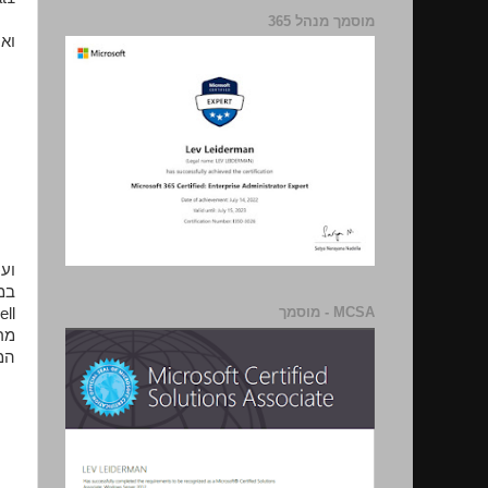
מוסמך מנהל 365
וא
MCSA - מוסמך
מר
המק