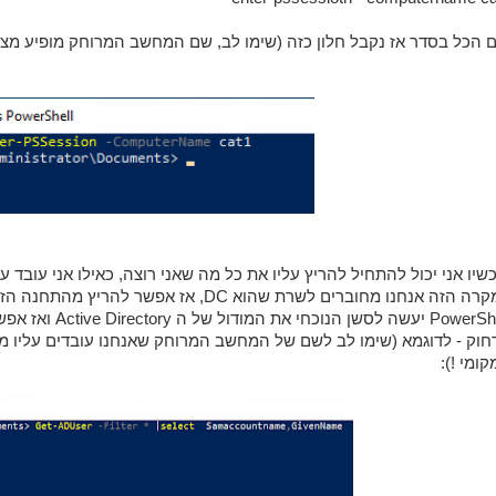
ם הכל בסדר אז נקבל חלון כזה (שימו לב, שם המחשב המרוחק מופיע מצ
PowerShell יעשה
חוק - לדוגמא (שימו לב לשם של המחשב המרוחק שאנחנו עובדים עליו מ
ומי !):