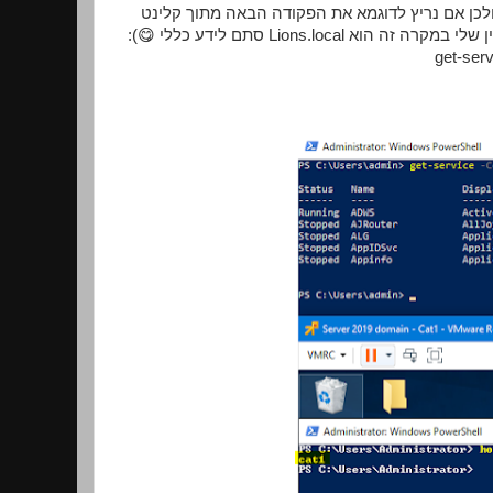
ברירת מחדל, WinrRm מאופשר בשרתים (לדעתי כבר משרתי 2008), ולכן אם נריץ לדוגמא את הפקודה הבאה מתוך קלינט