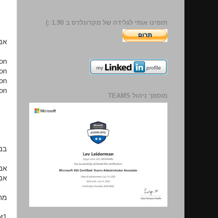
תזמינו אותי לגלידה של מקדונלדס ב 1.90 :)
אנ
on
on
on
on
מוסמך ניהול TEAMS
במידה
אנ
מת
t1