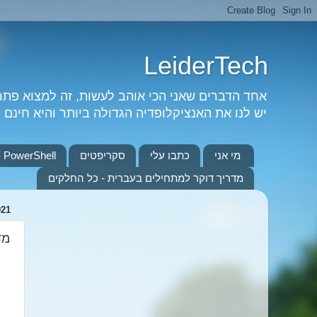
LeiderTech
אחד הדברים שאני הכי אוהב לעשות, זה למצוא פת
יש לנו את האנציקלופדיה הגדולה ביותר והיא חינם וא
מי אני
כתבו עלי
סקריפטים
PowerShell - כל המדריכים
מדריך דוקר למתחילים בעברית - כל החלקים
021
מדריך ל PowerShell 