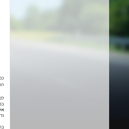
הר
לפ
במדר
אל
נדב
ברגע ש