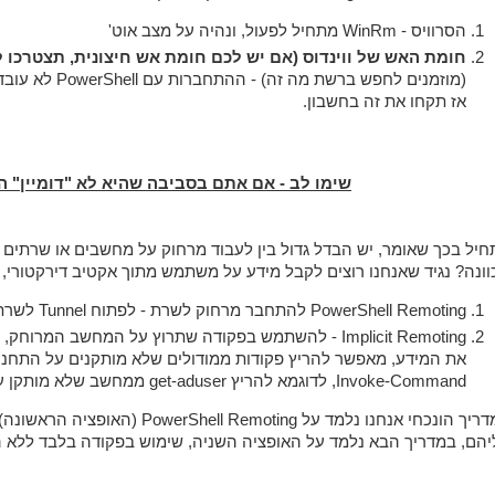
הסרוויס - WinRm מתחיל לפעול, ונהיה על מצב אוט'
חומת האש של ווינדוס (אם יש לכם חומת אש חיצונית, תצטרכו ל
(מוזמנים לחפש 
אז תקחו את זה בחשבון.
שימו לב - אם אתם בסביבה שהיא לא "דומיין" ה
חיל בכך שאומר, יש הבדל גדול בין לעבוד מרחוק על מחשבים או שרתים 
ונה? נגיד שאנחנו רוצים לקבל מידע על משתמש מתוך אקטיב דירקטורי, ישנן 2 דרכים לעשות את זה ב Shell
PowerShell Remoting להתחבר מרחוק לשרת - לפתוח Tunnel לשרת ה AD ולעבוד עליו.
Implicit Remoting - להשתמש בפקודה שתרוץ על המחשב
את המידע, מאפשר להריץ פקודות ממודולים שלא מותקנים על התחנה
Invoke-Command, לדוגמא להריץ get-aduser ממחשב שלא מותקן עליו בכלל שרת AD.
במדריך הונכחי אנחנו נלמד על ting
יהם, במדריך הבא נלמד על האופציה השניה, שימוש בפקודה בלבד ללא