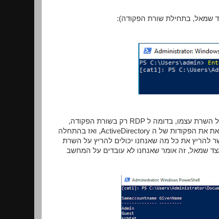
ד שמאל, בתחילת שורת הפקודה):
ועכשיו אני יכול להתחיל להריץ עליו את כל מה שאני רוצה, כאילו אני עובד על השרת עצמו, בדומה ל RDP רק בשורת הפקודה,
במקרה הזה אנחנו מחוברים לשרת שהוא DC, אז אפשר להריץ מהתחנה הזאת את הפקודות של ה ActiveDirectory, ואז בהתחלה
 לסשן הנוכחי את המודול של ה Active Directory ואז אפשר להריץ את כל מה שאנחנו יכולים להריץ על השרת
צד שמאל, זה אומר שאנחנו לא עובדים על המחשב