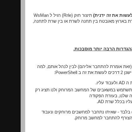
עשות את זה ידנית)
תיצור חוק (Rгle) רגיל ל WsMan
ברשת מה זה) - ההתחברות עם PowerShell לא עובדת בארוץ מאובטח בין תחנה לשרת או בין שרת לתחנה,
הגדרות הרבה יותר מוסבכות.
(זאת אומרת להתחבר אליהם) לבין לנהל אותם, למה
Power:
 המרוחק, תשתמש במשאבים של המחשב המרוחק ולנו תציג רק
 שלנו, בעזרת הפקודה
PowerShell Remo (האופציה הראשונה) בלבד - שאיתו נתחבר למחשבים מרוחקים ונעבוד
 הצורף להתחבר למחשב מרוחק.