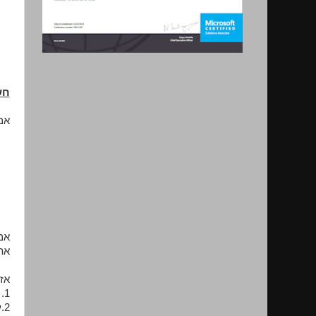
חשוב
אם נ
אם
את
אז 
1. במידה ויש לכם גישה למחשב היעד - לפתוח PowerShell בתור אדמין ולהריץ את הפקודה: Enable-PSRemoting
2.לאפשר דרך Group Policy.