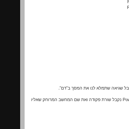
אם ננסה להתחבר למחשב שכן מוגדר לקבל בקשות התחברות של PowerShell נקבל שורת פקודה ואת שם המחשב המרוחק שאליו