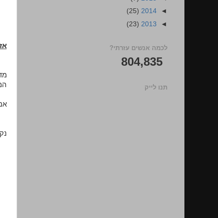
(25)
2014
◄
(23)
2013
◄
אז PowerShell Remoting, מ
לכמה אנשים עזרתי?
804,835
מד
המחשב
תנו לייק
אם נשאל את hell
נק