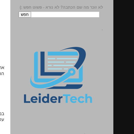
לא זוכר מה שם הכתבה? לא נורא - פשוט חפש :)
.
את
הכו
על