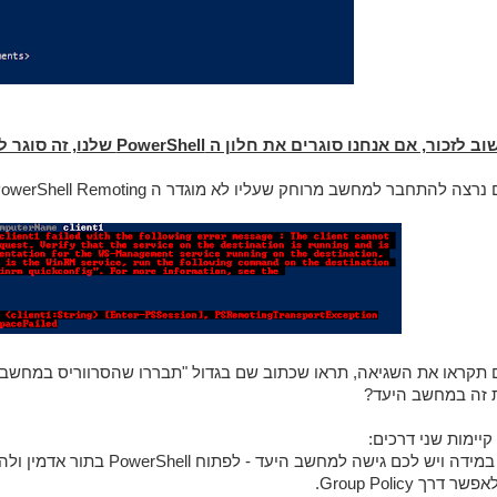
 לזכור, אם אנחנו סוגרים את חלון ה PowerShell שלנו, זה סוגר לנו את הסשן
רצה להתחבר למחשב מרוחק שעליו לא מוגדר ה PowerShell Remoting, נקבל את השגיאה הבאה:
 תקראו את השגיאה, תראו שכתוב שם בגדול "תבררו שהסרווריס במחשב היע
 זה במחשב היעד?
קיימות שני דרכים: