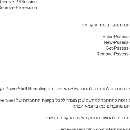
Receive-PSSession
Remove-PSSession
חנו נתמקד בכמה עיקריות:
Enter-Pssessi
New-Pssessi
Get-Pssessi
Remove-Pssessi
 וננסה להתחבר לתחנה שלא מאופשר בה PowerShell Remoting נקבל שגיאה שתמלא לנו את המסך ב"דם".
חנו מחוברים כמו בדוגמא הבאה:
חברים למחשב מרוחק בעזרת הפקודה הבאה:
enter-pssessiotn - computername ca