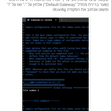
(שער ברירת מחדל "Default Gateway") אלחץ על ":" ואז על "!"
ופשוט אכתוב את הפקודה ifconfig: