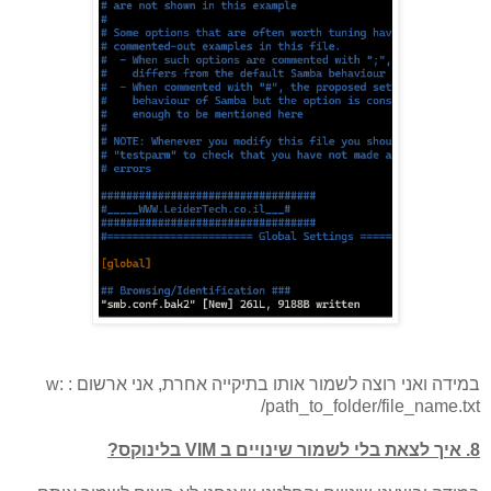
במידה ואני רוצה לשמור אותו בתיקייה אחרת, אני ארשום : :w
/path_to_folder/file_name.txt
8. איך לצאת בלי לשמור שינויים ב VIM בלינוקס?