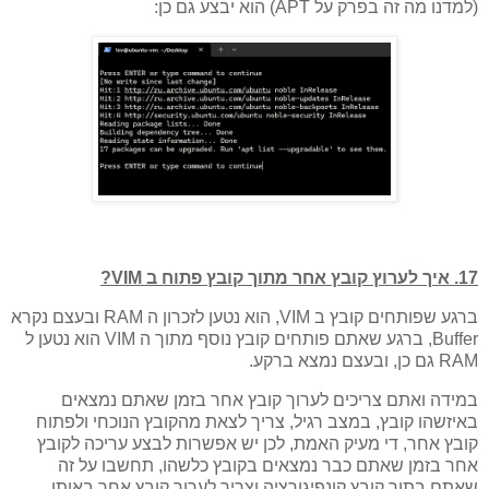
(למדנו מה זה בפרק על APT) הוא יבצע גם כן:
17. איך לערוץ קובץ אחר מתוך קובץ פתוח ב VIM?
ברגע שפותחים קובץ ב VIM, הוא נטען לזכרון ה RAM ובעצם נקרא
Buffer, ברגע שאתם פותחים קובץ נוסף מתוך ה VIM הוא נטען ל
RAM גם כן, ובעצם נמצא ברקע.
במידה ואתם צריכים לערוך קובץ אחר בזמן שאתם נמצאים
באיזשהו קובץ, במצב רגיל, צריך לצאת מהקובץ הנוכחי ולפתוח
קובץ אחר, די מעיק האמת, לכן יש אפשרות לבצע עריכה לקובץ
אחר בזמן שאתם כבר נמצאים בקובץ כלשהו, תחשבו על זה
שאתם בתוך קובץ קונפיגורציה וצריך לערוך קובץ אחר באותו