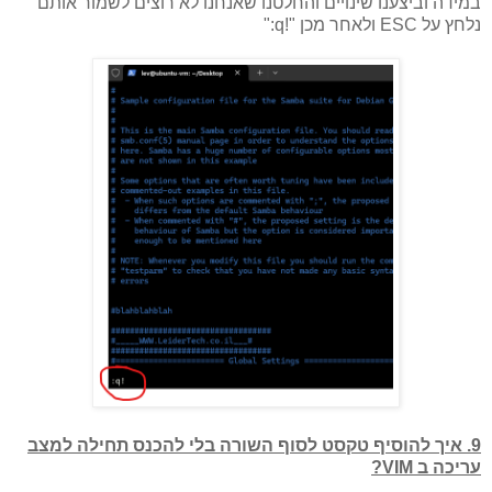
במידה וביצענו שינויים והחלטנו שאנחנו לא רוצים לשמור אותם
נלחץ על ESC ולאחר מכן "!q:"
9. איך להוסיף טקסט לסוף השורה בלי להכנס תחילה למצב
עריכה ב VIM?