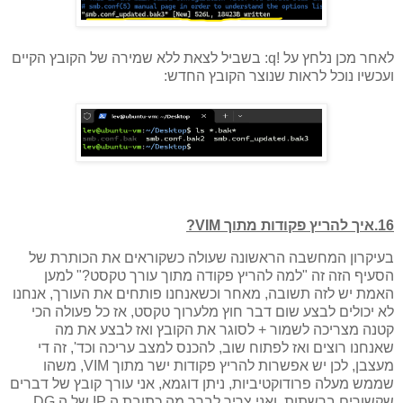
לאחר מכן נלחץ על !q: בשביל לצאת ללא שמירה של הקובץ הקיים
ועכשיו נוכל לראות שנוצר הקובץ החדש:
16.איך להריץ פקודות מתוך VIM?
בעיקרון המחשבה הראשונה שעולה כשקוראים את הכותרת של
הסעיף הזה זה "למה להריץ פקודה מתוך עורך טקסט?" למען
האמת יש לזה תשובה, מאחר וכשאנחנו פותחים את העורך, אנחנו
לא יכולים לבצע שום דבר חוץ מלערוך טקסט, אז כל פעולה הכי
קטנה מצריכה לשמור + לסוגר את הקובץ ואז לבצע את מה
שאנחנו רוצים ואז לפתוח שוב, להכנס למצב עריכה וכד', זה די
מעצבן, לכן יש אפשרות להריץ פקודות ישר מתוך VIM, משהו
שממש מעלה פרודוקטיביות, ניתן דוגמא, אני עורך קובץ של דברים
שקשורים ברשתות, ואני צריך לברר מה כתובת ה IP של ה DG