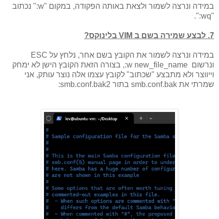
במידה ונרצה לשמור ולצאת באותה הפקודה, במקום "w:" נכתוב
"wq:".
7. לבצע שמירה בשם ב VIM בלינוקס?
במידה ונרצה לשמור את הקובץ בשם אחר, נלחץ על ESC
ונרשום w new_file_name:, בצורה הזאת הקובץ הישן לא ימחק
וייווצר ולא מתבצע "שכתוב" לקובץ עצמו אלה נוצר עותק, אני
שמרתי את smb.conf.bak בתור smb.conf.bak2: