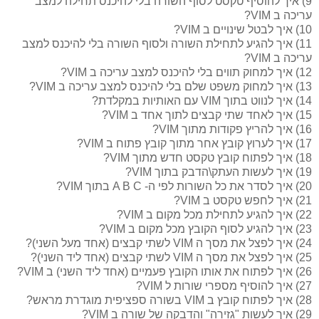
9) איך להוסיף טקסט לסוף השורה בלי להיכנס תחילה למצב
עריכה ב VIM?
10) איך לבטל שינויים ב VIM?
11) איך להגיע לתחילת השורה ולסוף השורה בלי להיכנס למצב
עריכה ב VIM?
12) איך למחוק תווים בלי להיכנס למצב עריכה ב VIM?
13) איך למחוק משפט שלם בלי להיכנס למצב עריכה ב VIM?
14) איך לנווט בתוך VIM עם האותיות במקלדת?
15) איך לאחד שתי קבצים לתוך אחד ב VIM?
16) איך להריץ פקודות מתוך VIM?
17) איך לערוץ קובץ אחר מתוך קובץ פתוח ב VIM?
18) איך לפתוח קובץ טקסט חדש מתוך VIM?
19) איך לעשות העתק\הדבק בתוך VIM?
20) איך לסדר את כל השורות לפי ה- A B C בתוך VIM?
21) איך לחפש טקסט ב VIM?
22) איך להגיע לתחילת מכל מקום ב VIM?
23) איך להגיע לסוף הקובץ מכל מקום ב VIM?
24) איך לפצל את מסך ה VIM לשתי קבצים (אחד מעל השני)?
25) איך לפצל את מסך ה VIM לשתי קבצים (אחד ליד השני)?
26) איך לפתוח את אותו הקובץ פעמיים (אחד ליד השני) ב VIM?
27) איך להוסיף מספרי שורות ל VIM?
28) איך לפתוח קובץ ב VIM בשורה ספציפית מוגדרת מראש?
29) איך לעשות "גזירה" והדבקה של שורה ב VIM?