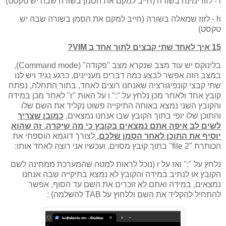
l - לזוז ימינה בשורה (חייב למקם את הסמן בשורה שבה יש טקסט)
h - לזוז שמאלה בשורה (חייב למקם את הסמן בשורה שבה יש
טקסט)
15 איך לאחד שתי קבצים לתוך אחד ב VIM?
בלינוקס יש עוד מצב שנקרא מצב "פקודה" (Command mode),
במצב הזה אפשר לבצע כמה דברים מעניינים, כרגע נגיד ויש לנו
שתי קבצי קונפיגורציה שאנחנו רוצים לאחד, בתור התחלה, נפתח
קובץ אחד ולאחר מכן נלחץ על ":" ו על האות "r" לאחר מכן במידה
והקובץ השני נמצא באותה התיקייה פשוט נקליד את השם שלו
והתוכן שלו יופי בתוך הקובץ שבו אנחנו נמצאים,
כמובן שצריך
לשים לב איפה אתם נמצאים בקובץ כי מה שיקרה, זה שהוא
יוסיף את התוכן לאחר הסמן שלכם,
לצורך דוגמא הוספתי את
הכותרת "file 2" בתוך קובץ מסוים, ועכשיו אני רוצה לאחד אותו:
נלחץ על ":" ואז על r (נוכל לראות למטה שהמערכת ממתינה לשם
הקובץ או לנתיב במידה והקובץ לא נמצא בתיקייה שבה אנחנו
נמצאים, במידה ואתם לא זוכרים את השם עד הסוף, אפשר
להתחיל להקליד את השם וללחוץ על TAB להשלמה) :