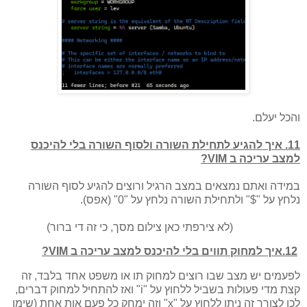
והכל יעלם.
11. איך להגיע לתחילת השורה ולסוף השורה בלי להיכנס
למצב עריכה ב VIM?
במידה ואתם נמצאים במצב הרגיל ורוצים להגיע לסוף השורה
נלחץ על "$" ולתחילת השורה נלחץ על "0" (אפס).
(לא צירפתי כאן צילום מסך, כי זה די ברור)
12.איך למחוק תווים בלי להיכנס למצב עריכה ב VIM?
לפעמים יש מצב שבו רוצים למחוק תו או משפט אחד בלבד, זה
קצת מדי פעולות בשביל ללחוץ על "i" ואז להתחיל למחוק דברים,
לכן לצורך זה ניתן ללחוץ על "x" וזה ימחק כל פעם אות אחת (שימו