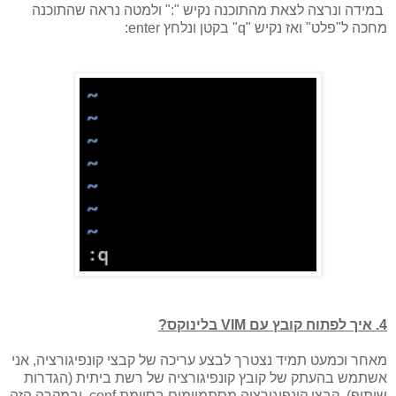
במידה ונרצה לצאת מהתוכנה נקיש ":" ולמטה נראה שהתוכנה
מחכה ל"פלט" ואז נקיש "q" בקטן ונלחץ enter:
4. איך לפתוח קובץ עם VIM בלינוקס?
מאחר וכמעט תמיד נצטרך לבצע עריכה של קבצי קונפיגורציה, אני
אשתמש בהעתק של קובץ קונפיגורציה של רשת ביתית (הגדרות
שיתוף), קבצי קונפיגורציה מסתמיימים בסיומת conf. ובמקרה הזה