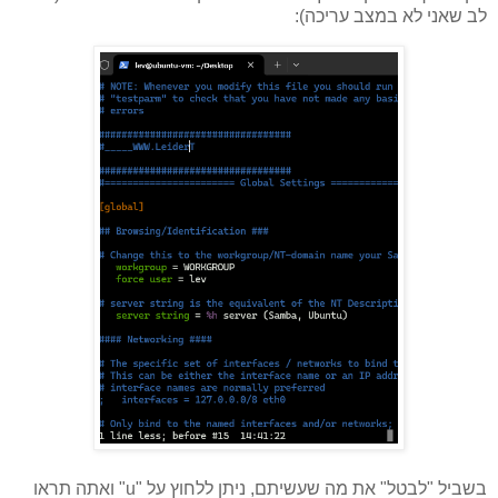
לב שאני לא במצב עריכה):
בשביל "לבטל" את מה שעשיתם, ניתן ללחוץ על "u" ואתה תראו