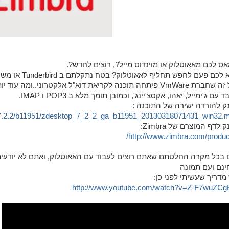
אס לכם מאאוטלוק או מוינדוס מייל?, רוצים לחדש?.
VmWa פיתחה תוכנה לקריאת דוא"ל אלקטרוני..ומה עוד יותר חשוב, שהוא בחינם לגמרי !!
ד עם ג'ימייל, יאהו, אקסצ'יינג', וכמובן תומך מלא ב POP3 ו IMAP.
נק להורדה ישירה של התוכנה :
op/7.2.2/b11951/zdesktop_7_2_2_ga_b11951_20130318071431_win32.m
ק לדף המוצרם של Zimbra:
http://www.zimbra.com/product
 בכל מקרה החלטתם שאתם רוצים לעבוד עם האאוטלוק, ואתם לא יודעים 
ינם ועם תמונה
מדריך שעשיתי לפני כן:
http://www.youtube.com/watch?v=Z-F7wuZCg