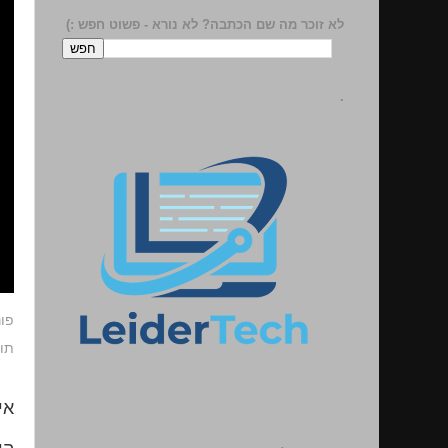
לא זוכר מה שם הכתבה? לא נורא - פשוט חפש :)
.
פו
תוו
אי