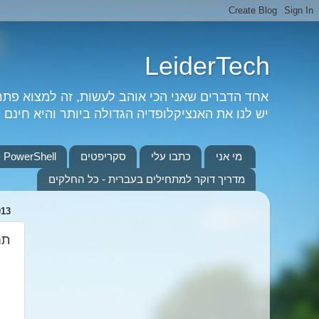
LeiderTech
אחד הדברים שאני הכי אוהב לעשות, זה למצוא פת
יש לנו את האנציקלופדיה הגדולה ביותר והיא חינם וא
מי אני
כתבו עלי
סקריפטים
PowerShell - כל המדריכים
מדריך דוקר למתחילים בעברית - כל החלקים
013
תח