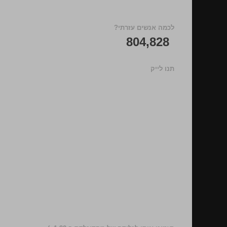
לכמה אנשים עזרתי?
804,828
תנו לייק