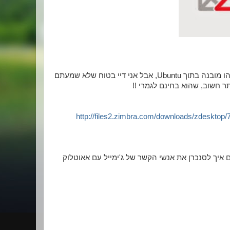
יצא לכם פעם לחפש תחליף לאאוטלוק? בטח נתקלתם ב Tunderbird או משהו מובנה בתוך Ubuntu, אבל אני דיי בטוח שלא שמעתם
http://files2.zimbra.com/downloads/zdeskt
איך לסנכרן את אנשי הקשר של ג'ימייל עם אאוטלוק