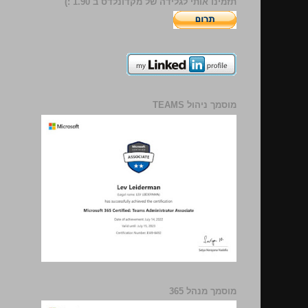
תזמינו אותי לגלידה של מקדונלדס ב 1.90 :)
מוסמך ניהול TEAMS
מוסמך מנהל 365