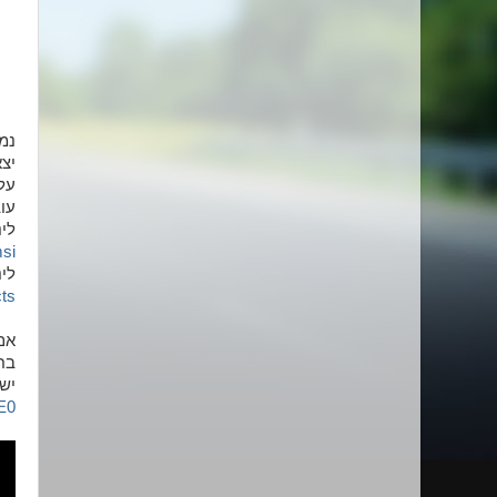
נמ
על זה שחברת re
עוב
לי
si
לינ
s/
אם
בח
יש 
E0