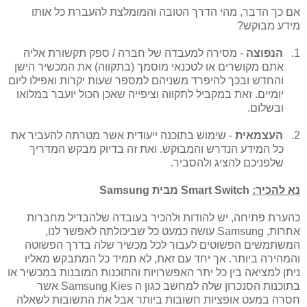
אם כך הדבר, מהי הדרך הטובה והמומלצת להעברת כל אותו
מידע מבוקש?
1.
הנפוצה
- מסירה למעבדה של חברה / ספק תקשורת אליה
אתם מקושרים או לטכנאי מוסמך (בתקווה) את המכשיר הישן
והחדש ובכך להיפרד משניהם למספר שעות יקרות ואפילו ליום
יומיים. זאת במקביל לתקווה וציפייה שאכן הכול יועבר במלואו
ובשלום.
2.
העצמאית
- שימוש בתוכנה ייעודית אשר מטרתה להעביר את
כל המידע הנדרש והמבוקש. ואת זה בדיוק מבקש המדריך
שלפניכם להציג ולהסביר.
נא להכיר:
Smart Switch
מבית
Samsung
כהערת פתיחה, יש להודות ולהכיר בעובדה שלהבדיל מחברות
אחרות,
Samsung
עושה כמעט כל שביכולתה לאפשר לנו,
המשתמשים הפשוטים לעבור לכל מכשיר שלה בדרך הפשוטה
והמהירה ביותר. אך יחד עם זאת, לא תמיד כל המתבקש מאליו
ניתן למציאה בין כל יתר האפשרויות והתוכנות המובנות במכשיר או
בתוכנות הסנכרון שלה למחשב כגון ה Samsung Kies אשר
חסרה במעט אופציות חשובות ביותר אבל את התשובות לשאלה