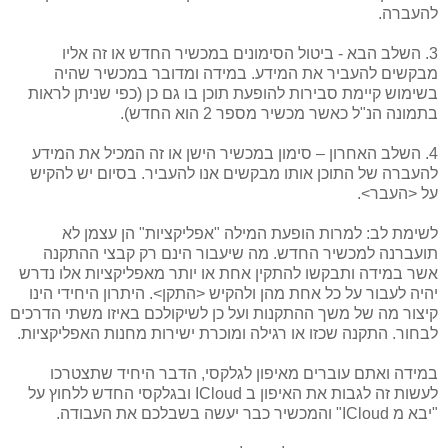
להעברה.
3. השלב הבא - ביטול הסימונים במכשיר החדש או זה אליו
מבקשים להעביר את המידע. במידה ומדובר במכשיר שהיה
בשימוש קיימת סבירות להופעת תוכן בו גם כן (כפי שניתן לראות
בתמונה הנ"ל כאשר מכשיר מספר 2 הוא החדש).
4. השלב האחרון – סימון במכשיר הישן או זה המכיל את המידע
להעברה של התוכן אותו מבקשים אנו להעביר. בסיום יש להקיש
על <העבר>.
לשימת לב: למרות הופעת המילה "אפליקציות" הן עצמן לא
תועברנה למכשיר החדש. מה שיעבור הינם רק קבצי ההתקנה
אשר במידה ותבקשו להתקין אחת או יותר מאפליקציות אלו נדרש
יהיה לעבור על כל אחת מהן ולהקיש <התקן>. היתרון היחידי הינו
קיצור מה של משך ההתקנות ועל כן לשיקולכם באיזו משתי הדרכים
לבחור. התקנה שכזו או רגילה ומוכרת ישירות מחנות האפליקציות.
במידה ואתם עוברים מאיפון לגלקסי, הדבר היחיד שתצטרכו
לעשות זה לגבות את האיפון ב ICloud ובגלקסי החדש ללחוץ על
"יבא מ ICloud" והמכשיר כבר יעשה בשבלכם את העבודה.