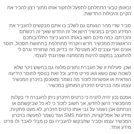
ובאופן טבעי התחלתם לתפעל ולחקור אותו מתוך רצון להכיר את
הקיים והיכולות החדשות.
סביר שדי מהר הגעתם גם לשלב בו אתם מבקשים להעביר את
המידע הקיים במכשיר הישן אל זה החדש שאך זה רכשתם
והכרתם. כמה מיכם חשו באותו הרגע כיצד התלהבותכם
הראשונית ממכשיר חדש ויוקרתי מתחלפת בתחושת תסכול, חוסר
אונים ואף עצבים לא מעטים? זה בדיוק מה שחוויתי וגרם לי
להתעצב במקום להינות מהמתנה שפרגנתי לעצמי.
שכן, פעילות זו של העברת נתונים מלווה גם בחשש ניכר שלא
לשכוח שום נושא ו/או פריט מידע. וכל זאת בנוסף לחוסר הידיעה
הוודאית או אפשרות לזכור מה נשמר ומאוכסן בזיכרון המכשיר
עצמו ומה בכרטיס הזיכרון המותקן במכשיר.
אמנם נכון יהיה להניח כי כרטיס הזיכרון ניתן להעברה די בקלות
מהמכשיר הישן לחדש, אך חשוב לזכור כי לא כל שביקשתם או
הנחתם אכן נשמר על גבי אותו כרטיס הזיכרון. לא מעט פתקיות,
מידע של אפליקציות, הודעות
SMS
ועוד נשמר למעשה בזיכרון
המכשיר עצמו וסביר שתבקשו להעבירו גם כן מבלי לאבד ולו פריט
מידע אחד.